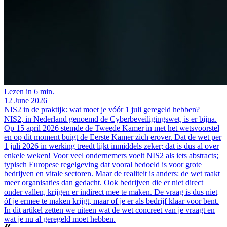
Lezen in 6 min.
12 June 2026
NIS2 in de praktijk: wat moet je vóór 1 juli geregeld hebben?
NIS2, in Nederland genoemd de Cyberbeveiligingswet, is er bijna.
Op 15 april 2026 stemde de Tweede Kamer in met het wetsvoorstel
en op dit moment buigt de Eerste Kamer zich erover. Dat de wet per
1 juli 2026 in werking treedt lijkt inmiddels zeker; dat is dus al over
enkele weken! Voor veel ondernemers voelt NIS2 als iets abstracts;
typisch Europese regelgeving dat vooral bedoeld is voor grote
bedrijven en vitale sectoren. Maar de realiteit is anders: de wet raakt
meer organisaties dan gedacht. Ook bedrijven die er niet direct
onder vallen, krijgen er indirect mee te maken. De vraag is dus niet
óf je ermee te maken krijgt, maar of je er als bedrijf klaar voor bent.
In dit artikel zetten we uiteen wat de wet concreet van je vraagt en
wat je nu al geregeld moet hebben.