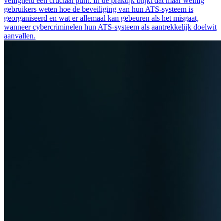
veiligheid een cruciaal punt. In de praktijk blijkt dat maar weinig
gebruikers weten hoe de beveiliging van hun ATS-systeem is
georganiseerd en wat er allemaal kan gebeuren als het misgaat,
wanneer cybercriminelen hun ATS-systeem als aantrekkelijk doelwit
aanvallen.