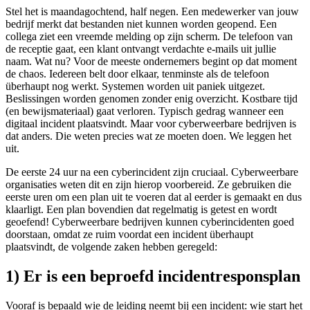
Stel het is maandagochtend, half negen. Een medewerker van jouw
bedrijf merkt dat bestanden niet kunnen worden geopend. Een
collega ziet een vreemde melding op zijn scherm. De telefoon van
de receptie gaat, een klant ontvangt verdachte e-mails uit jullie
naam. Wat nu? Voor de meeste ondernemers begint op dat moment
de chaos. Iedereen belt door elkaar, tenminste als de telefoon
überhaupt nog werkt. Systemen worden uit paniek uitgezet.
Beslissingen worden genomen zonder enig overzicht. Kostbare tijd
(en bewijsmateriaal) gaat verloren. Typisch gedrag wanneer een
digitaal incident plaatsvindt. Maar voor cyberweerbare bedrijven is
dat anders. Die weten precies wat ze moeten doen. We leggen het
uit.
De eerste 24 uur na een cyberincident zijn cruciaal. Cyberweerbare
organisaties weten dit en zijn hierop voorbereid. Ze gebruiken die
eerste uren om een plan uit te voeren dat al eerder is gemaakt en dus
klaarligt. Een plan bovendien dat regelmatig is getest en wordt
geoefend! Cyberweerbare bedrijven kunnen cyberincidenten goed
doorstaan, omdat ze ruim voordat een incident überhaupt
plaatsvindt, de volgende zaken hebben geregeld:
1) Er is een beproefd incidentresponsplan
Vooraf is bepaald wie de leiding neemt bij een incident: wie start het