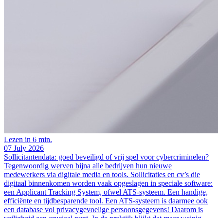
Lezen in 6 min.
07 July 2026
Sollicitantendata: goed beveiligd of vrij spel voor cybercriminelen?
Tegenwoordig werven bijna alle bedrijven hun nieuwe
medewerkers via digitale media en tools. Sollicitaties en cv’s die
digitaal binnenkomen worden vaak opgeslagen in speciale software:
een Applicant Tracking System, ofwel ATS-systeem. Een handige,
efficiënte en tijdbesparende tool. Een ATS-systeem is daarmee ook
een database vol privacygevoelige persoonsgegevens! Daarom is