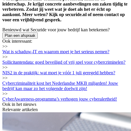
leiderschap. Je krijgt concrete aanbevelingen om zaken tijdig te
verbeteren. Zodat jij weet wat je doet als het er écht op
aankomt. Meer weten? Kijk op securide.nl of neem contact op
voor een vrijblijvend gesprek.
Benieuwd wat Securide voor jouw bedrijf kan betekenen?
Plan een afspraak
Ook interessant:
>>
Wat is schaduw-IT en waarom moet je het serieus nemen?
>>
Sollicitantendata: goed beveiligd of vrij spel voor cybercriminelen?
>>
NIS2 in de praktijk: wat moet je vóór 1 juli geregeld hebben?
>>
Cybercriminaliteit kost het Nederlandse MKB miljarden! Jouw
bedrijf kan maar zo het volgende doelwit zijn!
>>
CyberAwareness-programma’s verhogen jouw cyberalertheid!
Ook in het nieuws
Relevante artikelen