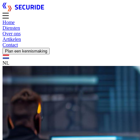
Home
Diensten
Over ons
Artikelen
Contact
Plan een kennismaking
NL