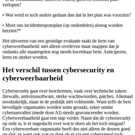
verlopen?
• Wat werd er toch anders gedaan dan dat in het plan was voorzien?
• Moet ons incidentresponsplan (op onderdelen) alsnog worden
herzien?*
Het uitvoeren van een grondige evaluatie raakt de kern van
cyberweerbaarheid: niet alleen overleven maar snappen dat je
ondanks alle maatregelen nog steeds kwetsbaar bent. Anticiperen,
leren en sterker worden.
Het verschil tussen cybersecurity en
cyberweerbaarheid
Cybersecurity gaat over beschermen, vaak over technische zaken:
firewalls, antivirussoftware, sterke wachtwoorden, patches. Allemaal
noodzakelijk, maar in de praktijk niet voldoende. Want zelfs de best
beveiligde organisaties worden soms geraakt, zeker omdat
cyberaanvallen (mede door AI) steeds geavanceerder worden.
Cyberweerbaarheid gaat een stap verder. Naast dat de cybersecurity
op orde is, is er nagedacht over wat te doen als het toch misgaat?
Een cyberweerbare organisatie heeft dus niet alleen de deuren goed
op slot: ze weet ook wat ze doet als er via een cyberaanval toch