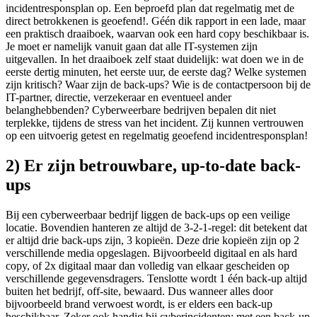
incidentresponsplan op. Een beproefd plan dat regelmatig met de
direct betrokkenen is geoefend!. Géén dik rapport in een lade, maar
een praktisch draaiboek, waarvan ook een hard copy beschikbaar is.
Je moet er namelijk vanuit gaan dat alle IT-systemen zijn
uitgevallen. In het draaiboek zelf staat duidelijk: wat doen we in de
eerste dertig minuten, het eerste uur, de eerste dag? Welke systemen
zijn kritisch? Waar zijn de back-ups? Wie is de contactpersoon bij de
IT-partner, directie, verzekeraar en eventueel ander
belanghebbenden? Cyberweerbare bedrijven bepalen dit niet
terplekke, tijdens de stress van het incident. Zij kunnen vertrouwen
op een uitvoerig getest en regelmatig geoefend incidentresponsplan!
2) Er zijn betrouwbare, up-to-date back-
ups
Bij een cyberweerbaar bedrijf liggen de back-ups op een veilige
locatie. Bovendien hanteren ze altijd de 3-2-1-regel: dit betekent dat
er altijd drie back-ups zijn, 3 kopieën. Deze drie kopieën zijn op 2
verschillende media opgeslagen. Bijvoorbeeld digitaal en als hard
copy, of 2x digitaal maar dan volledig van elkaar gescheiden op
verschillende gegevensdragers. Tenslotte wordt 1 één back-up altijd
buiten het bedrijf, off-site, bewaard. Dus wanneer alles door
bijvoorbeeld brand verwoest wordt, is er elders een back-up
beschikbaar. Zeker ook handig bij cyberincidenten: met een back-up