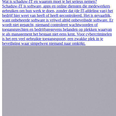
Wat is schaduw-IT en waarom moet je het serieus nemen?
Schaduw-IT is software, apps en online diensten die medewerkers
gebruiken om hun werk te doen, zonder dat (de IT-afdeling van) het
bedrijf hier weet van heeft of heeft gecontroleerd. Het is gevaarlijk,
want onbeheerde software is vrijwel altijd onbeveiligde software. Er
wordt niet gepatcht, niemand controleert wachtwoorden of
toegangsrechten en bedrijfsgegevens belanden op plekken waarvan
je als management het bestaan niet eens kent. Voor cybercriminelen
is het een veel gebruikte toegangspoort, een zwakke plek in je
beveiliging waar simpelweg niemand naar omkijkt.