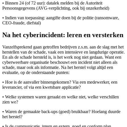
• Binnen 24 (of 72 uur): datalek melden bij de Autoriteit
Persoonsgegevens (AVG-verplichting, ook bij onzekerheid)
• Indien van toepassing: aangifte doen bij de politie (ransomware,
CEO-fraude, diefstal)
Na het cyberincident: leren en versterken
Vanzelfsprekend gaan getroffen bedrijven z.s.m. aan de slag met het
herstellen van de schade, vaak een intensieve en langdurige operatie.
En als de schade hersteld is, is het werk nog niet gedaan. Want een
cyberweerbare organisatie beschouwt een incident niet alleen als
schade, maar ook als informatie. Na het herstel volgt altijd een
evaluatie, op de onderstaande punten:
• Hoe is de aanvaller binnengekomen? Via een medewerker, een
leverancier, of via een kwetsbare applicatie?
• Welke systemen waren geraakt en welke niet, welke verschillen
zien we?
• Waren de gemaakte back-ups (goed) bruikbaar? Hoelang duurde
het herstel?
• Is de communicatie, intern en extern, goed en conform plan