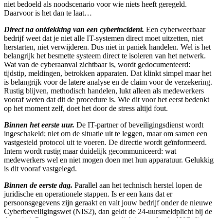
niet bedoeld als noodscenario voor wie niets heeft geregeld.
Daarvoor is het dan te laat…
Direct na ontdekking van een cyberincident.
Een cyberweerbaar
bedrijf weet dat je niet alle IT-systemen direct moet uitzetten, niet
herstarten, niet verwijderen. Dus niet in paniek handelen. Wel is het
belangrijk het besmette systeem direct te isoleren van het netwerk.
Wat van de cyberaanval zichtbaar is, wordt gedocumenteerd:
tijdstip, meldingen, betrokken apparaten. Dat klinkt simpel maar het
is belangrijk voor de latere analyse en de claim voor de verzekering.
Rustig blijven, methodisch handelen, lukt alleen als medewerkers
vooraf weten dat dit de procedure is. Wie dit voor het eerst bedenkt
op het moment zelf, doet het door de stress altijd fout.
Binnen het eerste uur.
De IT-partner of beveiligingsdienst wordt
ingeschakeld; niet om de situatie uit te leggen, maar om samen een
vastgesteld protocol uit te voeren. De directie wordt geïnformeerd.
Intern wordt rustig maar duidelijk gecommuniceerd: wat
medewerkers wel en niet mogen doen met hun apparatuur. Gelukkig
is dit vooraf vastgelegd.
Binnen de eerste dag.
Parallel aan het technisch herstel lopen de
juridische en operationele stappen. Is er een kans dat er
persoonsgegevens zijn geraakt en valt jouw bedrijf onder de nieuwe
Cyberbeveiligingswet (NIS2), dan geldt de 24-uursmeldplicht bij de