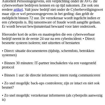
Autoriteit Persoonsgegevens, een verplichting onder de AVG die
cyberweerbare bedrijven kennen en op tijd nakomen. Zie ook ons
eerdere
artikel
. Valt jouw bedrijf niet onder de Cyberbeveiligingswet
maar zijn er wel persoonsgegevens in het geding: dan geldt de
meldplicht binnen 72 uur. De verzekeraar wordt ingelicht indien er
een cyberpolis is. Bij ransomware of fraude wordt aangifte gedaan.
Er wordt bewust bewijsmateriaal bewaard voor later onderzoek.
Hieronder kort de acties en maatregelen die een cyberweerbaar
bedrijf neemt in de eerste 24 uur na een cyberincident: • Direct:
besmette systeem isoleren; niet uitzetten of herstarten
• Direct: situatie documenteren (tijdstip, schermfoto, betrokken
systemen)
• Binnen 30 minuten: IT-partner inschakelen via een vastgesteld
protocol
• Binnen 1 uur: de directie informeren; intern rustig communiceren
• Zo snel mogelijk: back-ups controleren; zijn ze intact en niet ook
besmet?
• Zo snel mogelijk: verzekeraar informeren (als cyberpolis aanwezig
is)